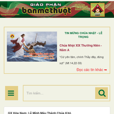
TRANG NHẤT
GIỚI THIỆU
GIÁO XỨ
TIN MỪNG CHÚA NHẬT - LỄ
DÒNG TU
TRỌNG
BAN MỤC VỤ
Chúa Nhật XIX Thường Niên -
Năm A
ĐOÀN THỂ CG
“Cứ yên tâm, chính Thầy đây, đừng
sợ!” (Mt 14,22-33)
LINH MỤC
Đọc các tin khác ➥
ĐIỂM HÀNH HƯƠNG
GX Hòa Nam: Lễ Mình Máu Thánh Chúa Kitô