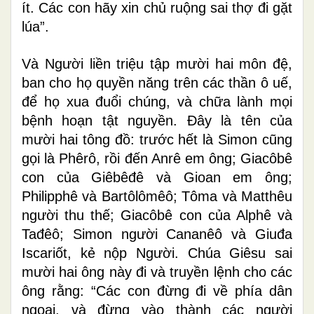
ít. Các con hãy xin chủ ruộng sai thợ đi gặt
lúa”.
Và Người liền triệu tập mười hai môn đệ,
ban cho họ quyền năng trên các thần ô uế,
để họ xua đuổi chúng, và chữa lành mọi
bệnh hoạn tật nguyền. Ðây là tên của
mười hai tông đồ: trước hết là Simon cũng
gọi là Phêrô, rồi đến Anrê em ông; Giacôbê
con của Giêbêđê và Gioan em ông;
Philipphê và Bartôlômêô; Tôma và Matthêu
người thu thế; Giacôbê con của Alphê và
Tađêô; Simon người Cananêô và Giuđa
Iscariốt, kẻ nộp Người. Chúa Giêsu sai
mười hai ông này đi và truyền lệnh cho các
ông rằng: “Các con đừng đi về phía dân
ngoại, và đừng vào thành các người