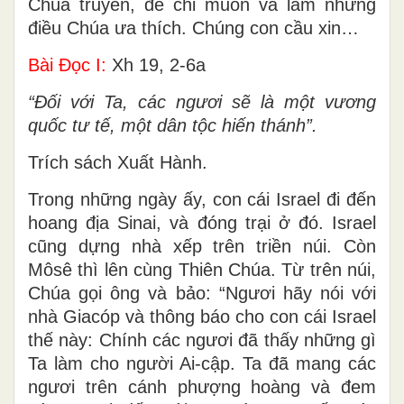
Chúa truyền, để chỉ muốn và làm những
điều Chúa ưa thích. Chúng con cầu xin…
Bài Ðọc I:
Xh 19, 2-6a
“Ðối với Ta, các ngươi sẽ là một vương
quốc tư tế, một dân tộc hiến thánh”.
Trích sách Xuất Hành.
Trong những ngày ấy, con cái Israel đi đến
hoang địa Sinai, và đóng trại ở đó. Israel
cũng dựng nhà xếp trên triền núi. Còn
Môsê thì lên cùng Thiên Chúa. Từ trên núi,
Chúa gọi ông và bảo: “Ngươi hãy nói với
nhà Giacóp và thông báo cho con cái Israel
thế này: Chính các ngươi đã thấy những gì
Ta làm cho người Ai-cập. Ta đã mang các
ngươi trên cánh phượng hoàng và đem