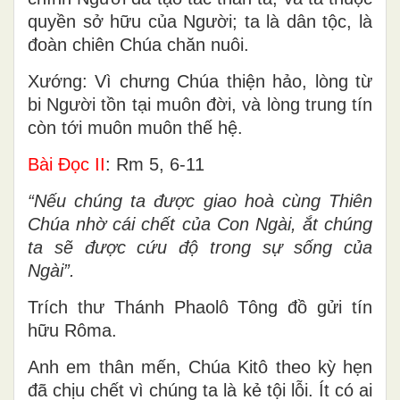
quyền sở hữu của Người; ta là dân tộc, là
đoàn chiên Chúa chăn nuôi.
Xướng: Vì chưng Chúa thiện hảo, lòng từ
bi Người tồn tại muôn đời, và lòng trung tín
còn tới muôn muôn thế hệ.
Bài Ðọc II
: Rm 5, 6-11
“Nếu chúng ta được giao hoà cùng Thiên
Chúa nhờ cái chết của Con Ngài, ắt chúng
ta sẽ được cứu độ trong sự sống của
Ngài”.
Trích thư Thánh Phaolô Tông đồ gửi tín
hữu Rôma.
Anh em thân mến, Chúa Kitô theo kỳ hẹn
đã chịu chết vì chúng ta là kẻ tội lỗi. Ít có ai