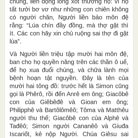
chúng, liền động lòng xót thương họ: vì họ
tất tưởi bơ vơ như những con chiên không
có người chăn, Người liền bảo môn đệ
rằng: “Lúa chín đầy đồng, mà thợ gặt thì
ít. Các con hãy xin chủ ruộng sai thợ đi gặt
lúa”.
Và Người liền triệu tập mười hai môn đệ,
ban cho họ quyền năng trên các thần ô uế,
để họ xua đuổi chúng, và chữa lành mọi
bệnh hoạn tật nguyền. Ðây là tên của
mười hai tông đồ: trước hết là Simon cũng
gọi là Phêrô, rồi đến Anrê em ông; Giacôbê
con của Giêbêđê và Gioan em ông;
Philipphê và Bartôlômêô; Tôma và Matthêu
người thu thế; Giacôbê con của Alphê và
Tađêô; Simon người Cananêô và Giuđa
Iscariốt, kẻ nộp Người. Chúa Giêsu sai