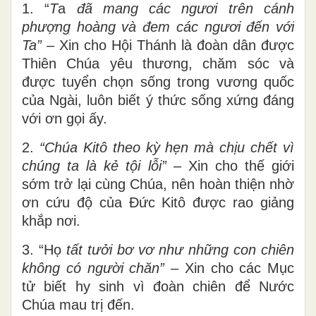
1. “
T
a
đã mang các ngươi trên cánh
phượng hoàng và đem các ngươi đến với
Ta”
–
Xin cho Hội Thánh là đoàn dân được
Thiên Chúa yêu thương, chăm sóc và
được tuyển chọn sống trong vương quốc
của Ngài, luôn biết ý thức sống xứng đáng
với ơn gọi ấy.
2.
“Chúa Kitô theo kỳ hẹn mà chịu chết vì
chúng ta là kẻ tội lỗi”
–
Xin cho thế giới
sớm trở lại cùng Chúa, nên hoàn thiện nhờ
ơn cứu độ của Đức Kitô được rao giảng
khắp nơi.
3. “Họ
tất tưởi bơ vơ như những con chiên
không có người chăn”
–
Xin cho các Mục
tử biết hy sinh vì đoàn chiên để Nước
Chúa mau trị đến.