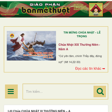
TRANG NHẤT
GIỚI THIỆU
GIÁO XỨ
TIN MỪNG CHÚA NHẬT - LỄ
DÒNG TU
TRỌNG
BAN MỤC VỤ
Chúa Nhật XIX Thường Niên -
Năm A
ĐOÀN THỂ CG
“Cứ yên tâm, chính Thầy đây, đừng
sợ!” (Mt 14,22-33)
LINH MỤC
Đọc các tin khác ➥
ĐIỂM HÀNH HƯƠNG
Lời Chúa CHÚA NHẬT XI THƯỜNG NIÊN – A