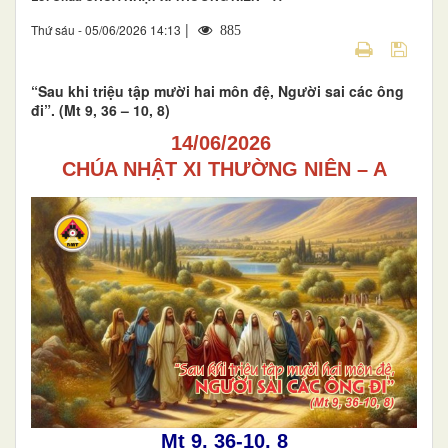
|
Thứ sáu - 05/06/2026 14:13
885
“Sau khi triệu tập mười hai môn đệ, Người sai các ông
đi”. (Mt 9, 36 – 10, 8)
14/06/2026
CHÚA NHẬT XI THƯỜNG NIÊN – A
Mt 9, 36-10, 8