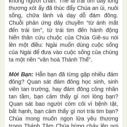
không người chăn. Thế là trái tim đầy lòng
thương xót ấy đã thúc đẩy Chúa an ủi, nuôi
sống, chữa lành và dạy dỗ đám đông.
Chuỗi phản ứng dây chuyền “từ ánh mắt
đến trái tim”, từ trái tim đến hành động
hiến thân cứu chuộc của Chúa Giê-su nói
lên một điều: Ngài muốn dùng cuộc sống
của Ngài để đưa vào cuộc sống của chúng
ta một nền “văn hoá Thánh Thể”.
Mời Bạn:
Hẳn bạn đã từng gặp nhiều đám
đông? Quan sát đám đông học sinh, sinh
viên tan trường, hay đám đông công nhân
tan tầm, bạn cảm thấy gì nơi lòng bạn?
Quan sát bao người còm cõi vì bệnh tật,
bất hạnh, bạn cảm thấy gì nơi trái tim bạn?
Chúa mong muốn ngọn lửa yêu thương
trong Thánh Tâm Chúa bừng cháy lên nơi