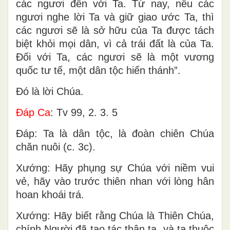
các ngươi đến với Ta. Từ nay, nếu các
ngươi nghe lời Ta và giữ giao ước Ta, thì
các ngươi sẽ là sở hữu của Ta được tách
biệt khỏi mọi dân, vì cả trái đất là của Ta.
Ðối với Ta, các ngươi sẽ là một vương
quốc tư tế, một dân tộc hiến thánh”.
Ðó là lời Chúa.
Ðáp Ca
: Tv 99, 2. 3. 5
Ðáp: Ta là dân tộc, là đoàn chiên Chúa
chăn nuôi (c. 3c).
Xướng: Hãy phụng sự Chúa với niềm vui
vẻ, hãy vào trước thiên nhan với lòng hân
hoan khoái trá.
Xướng: Hãy biết rằng Chúa là Thiên Chúa,
chính Người đã tạo tác thân ta, và ta thuộc