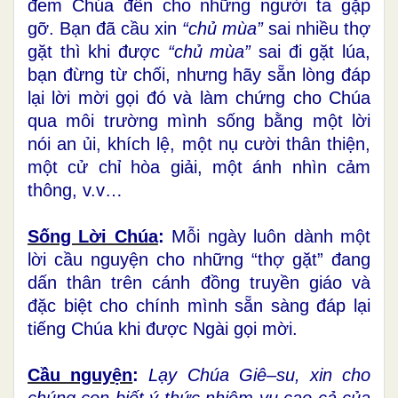
đem Chúa đến cho những người ta gặp
gỡ. Bạn đã cầu xin
“chủ mùa”
sai nhiều thợ
gặt thì khi được
“chủ mùa”
sai đi gặt lúa,
bạn đừng từ chối, nhưng hãy sẵn lòng đáp
lại lời mời gọi đó và làm chứng cho Chúa
qua môi trường mình sống bằng một lời
nói an ủi, khích lệ, một nụ cười thân thiện,
một cử chỉ hòa giải, một ánh nhìn cảm
thông, v.v…
Sống Lời Chúa
:
Mỗi ngày luôn dành một
lời cầu nguyện cho những “thợ gặt” đang
dấn thân trên cánh đồng truyền giáo và
đặc biệt cho chính mình sẵn sàng đáp lại
tiếng Chúa khi được Ngài gọi mời.
Cầu nguyện
:
Lạy Chúa Giê–su, xin cho
chúng con biết ý thức nhiệm vụ cao cả của