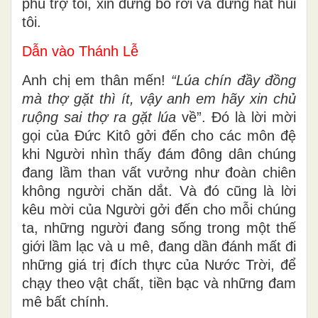
phù trợ tôi, xin đừng bỏ rơi và đừng hắt hủi
tôi.
Dẫn vào Thánh Lễ
Anh chị em thân mến!
“
Lúa chín đầy đồng
mà thợ gặt thì ít, vậy anh em hãy xin chủ
ruộng sai thợ ra gặt lúa
về”. Đó là lời mời
gọi của Đức Kitô gởi đến cho các môn đệ
khi Người nhìn thấy đám đông dân chúng
đang lầm than vất vưởng như đoàn chiên
không người chăn dắt. Và đó cũng là lời
kêu mời của Người gởi đến cho mỗi chúng
ta, những người đang sống trong một thế
giới lầm lạc và u mê, đang dần đánh mất đi
những giá trị đích thực của Nước Trời, để
chạy theo vật chất, tiền bạc và những đam
mê bất chính.