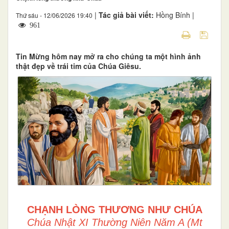
|
Tác giả bài viết:
Hồng Bính |
Thứ sáu - 12/06/2026 19:40
961
Tin Mừng hôm nay mở ra cho chúng ta một hình ảnh
thật đẹp về trái tim của Chúa Giêsu.
CHẠNH LÒNG THƯƠNG NHƯ CHÚA
Chúa Nhật XI Thường Niên Năm A (Mt