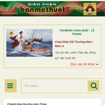
TRANG NHẤT
GIỚI THIỆU
GIÁO XỨ
TIN MỪNG CHÚA NHẬT - LỄ
DÒNG TU
TRỌNG
BAN MỤC VỤ
Chúa Nhật XIX Thường Niên -
Năm A
ĐOÀN THỂ CG
“Cứ yên tâm, chính Thầy đây, đừng
sợ!” (Mt 14,22-33)
LINH MỤC
Đọc các tin khác ➥
ĐIỂM HÀNH HƯƠNG
Chạnh lòng thương như Chúa