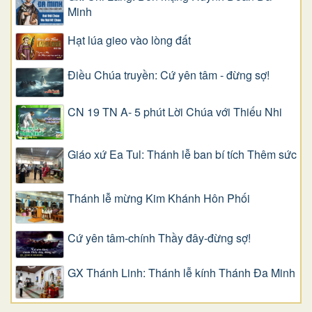
Minh
Hạt lúa gieo vào lòng đất
Điều Chúa truyền: Cứ yên tâm - đừng sợ!
CN 19 TN A- 5 phút Lời Chúa với Thiếu Nhi
Giáo xứ Ea Tul: Thánh lễ ban bí tích Thêm sức
Thánh lễ mừng Kim Khánh Hôn Phối
Cứ yên tâm-chính Thầy đây-đừng sợ!
GX Thánh Linh: Thánh lễ kính Thánh Đa Minh