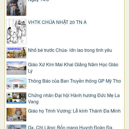
VHTK CHÚA NHẬT 20 TN A
Nhỏ bé trước Chúa- lớn lao trong tình yêu
Giáo Xứ Kim Mai Khai Giảng Năm Học Giáo
Lý
Thông Báo của Ban Truyền thông GP Mỹ Tho
Chứng nhân Đại hội Hành hương Đức Mẹ La
Vang
Giáo họ Trinh Vương: Lễ kính Thánh Đa Minh
Gx. Chi Lăng: Bổn mạng Huynh Đoàn Đa