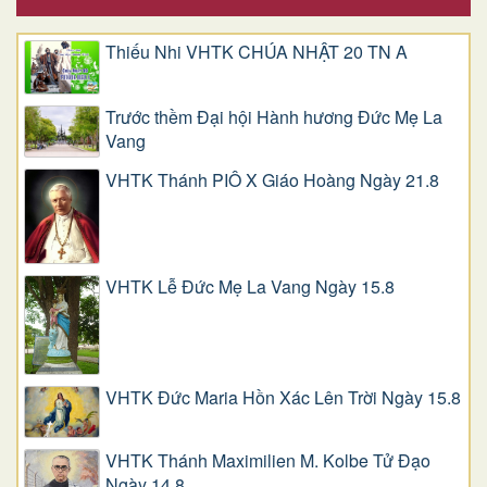
Thiếu Nhi VHTK CHÚA NHẬT 20 TN A
Trước thềm Đại hội Hành hương Đức Mẹ La
Vang
VHTK Thánh PIÔ X Giáo Hoàng Ngày 21.8
VHTK Lễ Đức Mẹ La Vang Ngày 15.8
VHTK Đức Maria Hồn Xác Lên Trời Ngày 15.8
VHTK Thánh Maximilien M. Kolbe Tử Đạo
Ngày 14.8