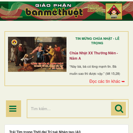
TRANG NHẤT
GIỚI THIỆU
GIÁO XỨ
TIN MỪNG CHÚA NHẬT - LỄ
DÒNG TU
TRỌNG
BAN MỤC VỤ
Chúa Nhật XX Thường Niên -
Năm A
ĐOÀN THỂ CG
“Này bà, bà có lòng mạnh tin. Bà
muốn sao thì được vậy.” (Mt 15,28)
LINH MỤC
Đọc các tin khác ➥
ĐIỂM HÀNH HƯƠNG
Trái Tim trong Thời đại Trí tuệ Nhân tạo (AI)