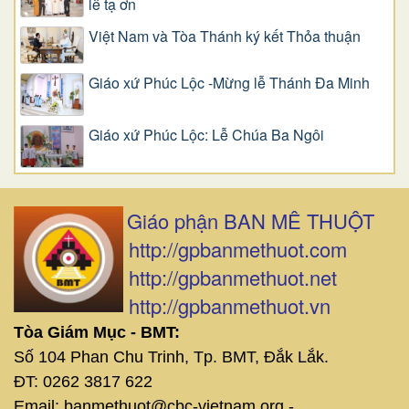
lễ tạ ơn
Việt Nam và Tòa Thánh ký kết Thỏa thuận
Giáo xứ Phúc Lộc -Mừng lễ Thánh Đa Minh
Giáo xứ Phúc Lộc: Lễ Chúa Ba Ngôi
Giáo phận BAN MÊ THUỘT
http://gpbanmethuot.com
http://gpbanmethuot.net
http://gpbanmethuot.vn
Tòa Giám Mục - BMT:
Số 104 Phan Chu Trinh, Tp. BMT, Đắk Lắk.
ĐT: 0262 3817 622
Email: banmethuot@cbc-vietnam.org -