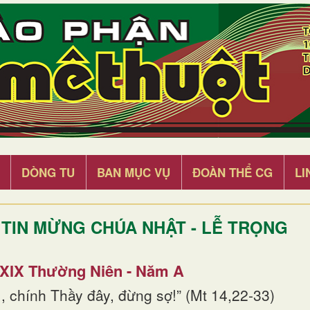
DÒNG TU
BAN MỤC VỤ
ĐOÀN THỂ CG
LI
TIN MỪNG CHÚA NHẬT - LỄ TRỌNG
 XIX Thường Niên - Năm A
, chính Thầy đây, đừng sợ!” (Mt 14,22-33)