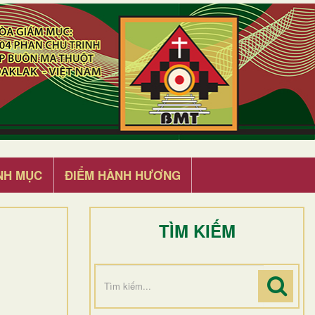
NH MỤC
ĐIỂM HÀNH HƯƠNG
TÌM KIẾM