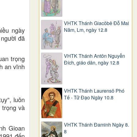
VHTK Thánh Giacôbê Ðỗ Mai
hiều ngày
Năm, Lm, ngày 12.8
 người đã
VHTK Thánh Antôn Nguyễn
uan trọng
Ðích, giáo dân, ngày 12.8
h an vĩnh
VHTK Thánh Laurensô Phó
Tế - Tử Đạo Ngày 10.8
ụy”, luôn
 trọng và
VHTK Thánh Đaminh Ngày 8.
nh Gioan
8
 1991 đến