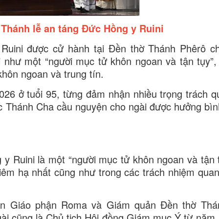
Thánh lễ an táng Đức Hồng y Ruini
 Ruini được cử hành tại Đền thờ Thánh Phêrô c
 như một “người mục tử khôn ngoan và tận tụy”,
khôn ngoan và trung tín.
026 ở tuổi 95, từng đảm nhận nhiều trọng trách q
c Thánh Cha cầu nguyện cho ngài được hưởng bìn
y Ruini là một “người mục tử khôn ngoan và tận t
iêm hạ nhất cũng như trong các trách nhiệm quan
uản Giáo phận Roma và Giám quản Đền thờ Thá
gài cũng là Chủ tịch Hội đồng Giám mục Ý từ năm