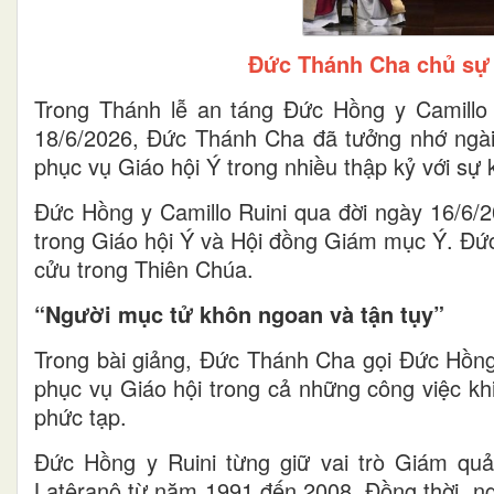
Đức Thánh Cha chủ sự 
Trong Thánh lễ an táng Đức Hồng y Camillo
18/6/2026, Đức Thánh Cha đã tưởng nhớ ngài
phục vụ Giáo hội Ý trong nhiều thập kỷ với sự 
Đức Hồng y Camillo Ruini qua đời ngày 16/6/2
trong Giáo hội Ý và Hội đồng Giám mục Ý. Đứ
cửu trong Thiên Chúa.
“Người mục tử khôn ngoan và tận tụy”
Trong bài giảng, Đức Thánh Cha gọi Đức Hồng 
phục vụ Giáo hội trong cả những công việc kh
phức tạp.
Đức Hồng y Ruini từng giữ vai trò Giám q
Latêranô từ năm 1991 đến 2008. Đồng thời, n