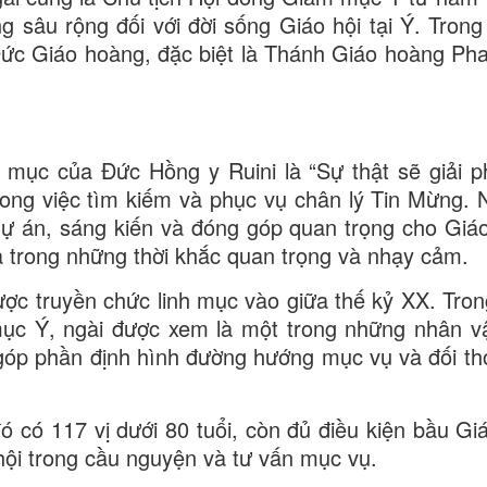
 sâu rộng đối với đời sống Giáo hội tại Ý. Trong 
 Đức Giáo hoàng, đặc biệt là Thánh Giáo hoàng Pha
 mục của Đức Hồng y Ruini là “Sự thật sẽ giải 
rong việc tìm kiếm và phục vụ chân lý Tin Mừng. 
ự án, sáng kiến và đóng góp quan trọng cho Giáo
 trong những thời khắc quan trọng và nhạy cảm.
ợc truyền chức linh mục vào giữa thế kỷ XX. Tron
mục Ý, ngài được xem là một trong những nhân v
 góp phần định hình đường hướng mục vụ và đối tho
ó có 117 vị dưới 80 tuổi, còn đủ điều kiện bầu Gi
hội trong cầu nguyện và tư vấn mục vụ.