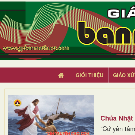
GIỚI THIỆU
GIÁO XỨ
Chúa Nhật
“Cứ yên tâm