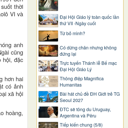
suốt thời
olô VI và
Đại Hội Giáo lý toàn quốc lần
thứ VII -Ngày cuối
Từ bỏ mình?
phóng anh
Có dừng chân nhưng không
Ngài cũng
đứng lại
 hội, đặc
Trực tuyến Thánh lễ Bế mạc
Đại Hội Giáo Lý
g hơn hai
Thông điệp Magnifica
Humanitas
ật có ảnh
ại xã hội
Bài hát chủ đề ĐH Giới trẻ TG
Seoul 2027
ĐTC sẽ tông du Uruguay,
áo hoàng,
Argentina và Pêru
Tiếp kiến chung (5/8)