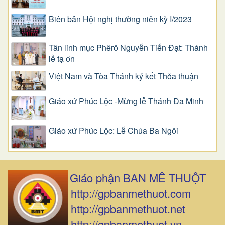
Biên bản Hội nghị thường niên kỳ I/2023
Tân linh mục Phêrô Nguyễn Tiến Đạt: Thánh
lễ tạ ơn
Việt Nam và Tòa Thánh ký kết Thỏa thuận
Giáo xứ Phúc Lộc -Mừng lễ Thánh Đa Minh
Giáo xứ Phúc Lộc: Lễ Chúa Ba Ngôi
Giáo phận BAN MÊ THUỘT
http://gpbanmethuot.com
http://gpbanmethuot.net
http://gpbanmethuot.vn