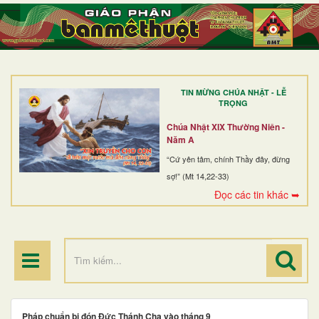
TRANG NHẤT
GIỚI THIỆU
GIÁO XỨ
TIN MỪNG CHÚA NHẬT - LỄ
DÒNG TU
TRỌNG
BAN MỤC VỤ
Chúa Nhật XIX Thường Niên -
Năm A
ĐOÀN THỂ CG
“Cứ yên tâm, chính Thầy đây, đừng
sợ!” (Mt 14,22-33)
LINH MỤC
Đọc các tin khác ➥
ĐIỂM HÀNH HƯƠNG
Pháp chuẩn bị đón Đức Thánh Cha vào tháng 9