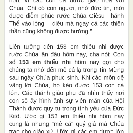
hồn, vì các con đã được giao hòa với
Chúa. Chỉ có con người, nhờ đức tin, mới
được diễm phúc rước Chúa Giêsu Thánh
Thể vào lòng – điều mà ngay cả các thiên
thần cũng không được hưởng.”
Liên tưởng đến 153 em thiếu nhi được
rước Chúa lần đầu hôm nay, cha nói:
Con
số
153 em thiếu nhi
hôm nay gợi cho
chúng ta nhớ đến mẻ cá lạ trong Tin Mừng
sau ngày Chúa phục sinh. Khi các môn đệ
vâng lời Chúa, họ kéo được 153 con cá
lớn. Các thánh giáo phụ đã nhìn thấy nơi
con số ấy hình ảnh sự viên mãn của Hội
Thánh được quy tụ trong tình yêu của Đức
Kitô. Ước gì 153 em thiếu nhi hôm nay
cũng là những "mẻ cá" quý giá mà Chúa
trao cho giáo xứ. Ước gì các em được lớn