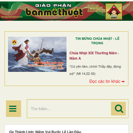
TRANG NHẤT
GIỚI THIỆU
GIÁO XỨ
TIN MỪNG CHÚA NHẬT - LỄ
DÒNG TU
TRỌNG
BAN MỤC VỤ
Chúa Nhật XIX Thường Niên -
Năm A
ĐOÀN THỂ CG
“Cứ yên tâm, chính Thầy đây, đừng
sợ!” (Mt 14,22-33)
LINH MỤC
Đọc các tin khác ➥
ĐIỂM HÀNH HƯƠNG
Gx Thánh Linh: Niềm Vui Rước Lễ Lần Đầu