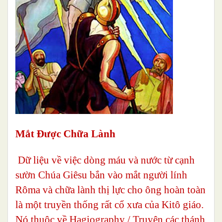
Mắt Được Chữa Lành
Dữ liệu về việc dòng máu và nước từ cạnh
sườn Chúa Giêsu bắn vào mắt người lính
Rôma và chữa lành thị lực cho ông hoàn toàn
là một truyền thống rất cổ xưa của Kitô giáo.
Nó thuộc về Hagiography / Truyện các thánh