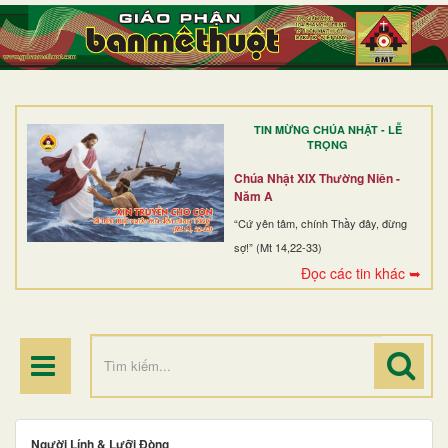
TRANG NHẤT
GIỚI THIỆU
GIÁO XỨ
TIN MỪNG CHÚA NHẬT - LỄ
DÒNG TU
TRỌNG
BAN MỤC VỤ
Chúa Nhật XIX Thường Niên -
Năm A
ĐOÀN THỂ CG
“Cứ yên tâm, chính Thầy đây, đừng
sợ!” (Mt 14,22-33)
LINH MỤC
Đọc các tin khác ➥
ĐIỂM HÀNH HƯƠNG
Người Lính & Lưỡi Đòng