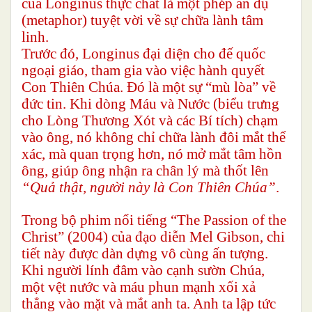
của Longinus thực chất là một phép ẩn dụ
(metaphor) tuyệt vời về sự chữa lành tâm
linh.
Trước đó, Longinus đại diện cho đế quốc
ngoại giáo, tham gia vào việc hành quyết
Con Thiên Chúa. Đó là một sự “mù lòa” về
đức tin. Khi dòng Máu và Nước (biểu trưng
cho Lòng Thương Xót và các Bí tích) chạm
vào ông, nó không chỉ chữa lành đôi mắt thể
xác, mà quan trọng hơn, nó mở mắt tâm hồn
ông, giúp ông nhận ra chân lý mà thốt lên
“Quả thật, người này là Con Thiên Chúa”
.
Trong bộ phim nổi tiếng “The Passion of the
Christ” (2004) của đạo diễn Mel Gibson, chi
tiết này được dàn dựng vô cùng ấn tượng.
Khi người lính đâm vào cạnh sườn Chúa,
một vệt nước và máu phun mạnh xối xả
thẳng vào mặt và mắt anh ta. Anh ta lập tức