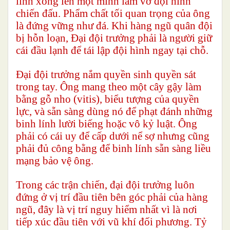
lĩnh xông lên một mình làm vỡ đội hình
chiến đấu. Phẩm chất tối quan trọng của ông
là đứng vững như đá. Khi hàng ngũ quân đội
bị hỗn loạn, Đại đội trưởng phải là người giữ
cái đầu lạnh để tái lập đội hình ngay tại chỗ.
Đại đội trưởng nắm quyền sinh quyền sát
trong tay. Ông mang theo một cây gậy làm
bằng gỗ nho (vitis), biểu tượng của quyền
lực, và sẵn sàng dùng nó để phạt đánh những
binh lính lười biếng hoặc vô kỷ luật. Ông
phải có cái uy để cấp dưới nể sợ nhưng cũng
phải đủ công bằng để binh lính sẵn sàng liều
mạng bảo vệ ông.
Trong các trận chiến, đại đội trưởng luôn
đứng ở vị trí đầu tiên bên góc phải của hàng
ngũ, đây là vị trí nguy hiểm nhất vì là nơi
tiếp xúc đầu tiên với vũ khí đối phương. Tỷ