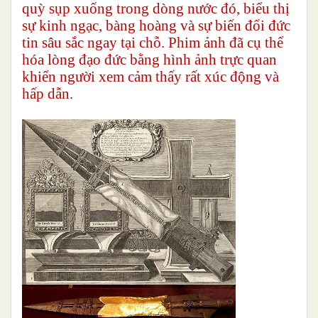
quỳ sụp xuống trong dòng nước đó, biểu thị
sự kinh ngạc, bàng hoàng và sự biến đổi đức
tin sâu sắc ngay tại chỗ. Phim ảnh đã cụ thể
hóa lòng đạo đức bằng hình ảnh trực quan
khiến người xem cảm thấy rất xúc động và
hấp dẫn.