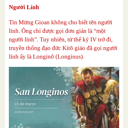
Người Lính
Tin Mừng Gioan không cho biết tên người
lính. Ông chỉ được gọi đơn giản là “một
người lính”. Tuy nhiên, từ thế kỷ IV trở đi,
truyền thống đạo đức Kitô giáo đã gọi người
lính ấy là Longinô (Longinus).