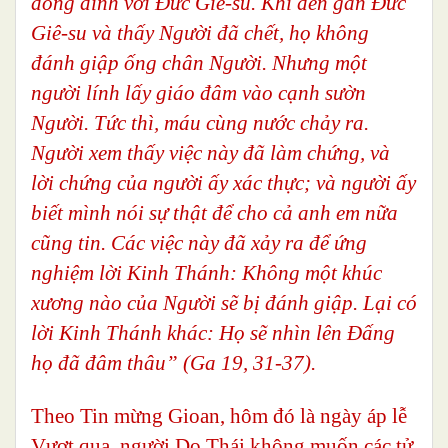
đóng đinh với Đức Giê-su. Khi đến gần Đức
Giê-su và thấy Người đã chết, họ không
đánh giập ống chân Người. Nhưng một
người lính lấy giáo đâm vào cạnh sườn
Người. Tức thì, máu cùng nước chảy ra.
Người xem thấy việc này đã làm chứng, và
lời chứng của người ấy xác thực; và người ấy
biết mình nói sự thật để cho cả anh em nữa
cũng tin. Các việc này đã xảy ra để ứng
nghiệm lời Kinh Thánh: Không một khúc
xương nào của Người sẽ bị đánh giập. Lại có
lời Kinh Thánh khác: Họ sẽ nhìn lên Đấng
họ đã đâm thâu” (Ga 19, 31-37).
Theo Tin mừng Gioan, hôm đó là ngày áp lễ
Vượt qua, người Do Thái không muốn các tử