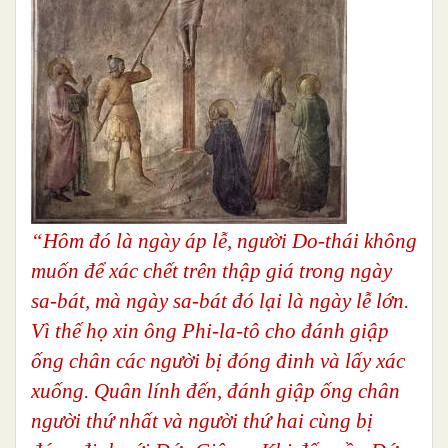
“Hôm đó là ngày áp lễ, người Do-thái không
muốn để xác chết trên thập giá trong ngày
sa-bát, mà ngày sa-bát đó lại là ngày lễ lớn.
Vì thế họ xin ông Phi-la-tô cho đánh giập
ống chân các người bị đóng đinh và lấy xác
xuống. Quân lính đến, đánh giập ống chân
người thứ nhất và người thứ hai cùng bị