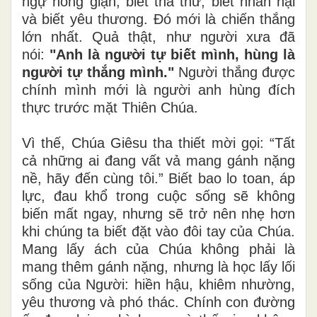
ngự nóng giận, biết tha thứ, biết nhẫn nại
và biết yêu thương. Đó mới là chiến thắng
lớn nhất. Quả thật, như người xưa đã
nói:
"Anh là người tự biết mình, hùng là
người tự thắng mình."
Người thắng được
chính mình mới là người anh hùng đích
thực trước mặt Thiên Chúa.
Vì thế, Chúa Giêsu tha thiết mời gọi: “Tất
cả những ai đang vất vả mang gánh nặng
nề, hãy đến cùng tôi.” Biết bao lo toan, áp
lực, đau khổ trong cuộc sống sẽ không
biến mất ngay, nhưng sẽ trở nên nhẹ hơn
khi chúng ta biết đặt vào đôi tay của Chúa.
Mang lấy ách của Chúa không phải là
mang thêm gánh nặng, nhưng là học lấy lối
sống của Người: hiền hậu, khiêm nhường,
yêu thương và phó thác. Chính con đường