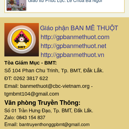
Giáo xứ Phúc Lộc: Lễ Chúa Ba Ngôi
Giáo phận BAN MÊ THUỘT
http://gpbanmethuot.com
http://gpbanmethuot.net
http://gpbanmethuot.vn
Tòa Giám Mục - BMT:
Số 104 Phan Chu Trinh, Tp. BMT, Đắk Lắk.
ĐT: 0262 3817 622
Email: banmethuot@cbc-vietnam.org -
tgmbmt104@gmail.com
Văn phòng Truyền Thông:
Số 01 Trần Hưng Đạo, Tp. BMT, Đắk Lắk.
Zalo: 0843 154 837
Email:
bantruyenthonggpbmt@gmail.com