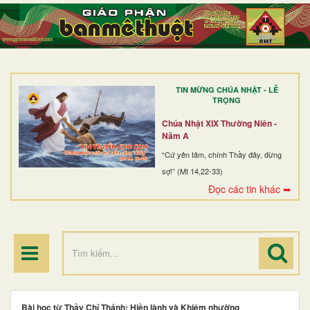
TRANG NHẤT
GIỚI THIỆU
GIÁO XỨ
TIN MỪNG CHÚA NHẬT - LỄ
DÒNG TU
TRỌNG
BAN MỤC VỤ
Chúa Nhật XIX Thường Niên -
Năm A
ĐOÀN THỂ CG
“Cứ yên tâm, chính Thầy đây, đừng
sợ!” (Mt 14,22-33)
LINH MỤC
Đọc các tin khác ➥
ĐIỂM HÀNH HƯƠNG
Bài học từ Thầy Chí Thánh: Hiền lành và Khiêm nhường