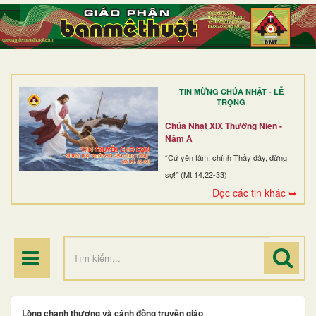
TRANG NHẤT
GIỚI THIỆU
GIÁO XỨ
TIN MỪNG CHÚA NHẬT - LỄ
DÒNG TU
TRỌNG
BAN MỤC VỤ
Chúa Nhật XIX Thường Niên -
Năm A
ĐOÀN THỂ CG
“Cứ yên tâm, chính Thầy đây, đừng
sợ!” (Mt 14,22-33)
LINH MỤC
Đọc các tin khác ➥
ĐIỂM HÀNH HƯƠNG
Lòng chạnh thương và cánh đồng truyền giáo