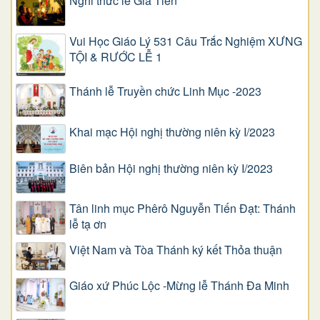
Nghi thức lễ Gia Tiên
Vui Học Giáo Lý 531 Câu Trắc Nghiệm XƯNG
TỘI & RƯỚC LỄ 1
Thánh lễ Truyền chức Linh Mục -2023
Khai mạc Hội nghị thường niên kỳ I/2023
Biên bản Hội nghị thường niên kỳ I/2023
Tân linh mục Phêrô Nguyễn Tiến Đạt: Thánh
lễ tạ ơn
Việt Nam và Tòa Thánh ký kết Thỏa thuận
Giáo xứ Phúc Lộc -Mừng lễ Thánh Đa Minh