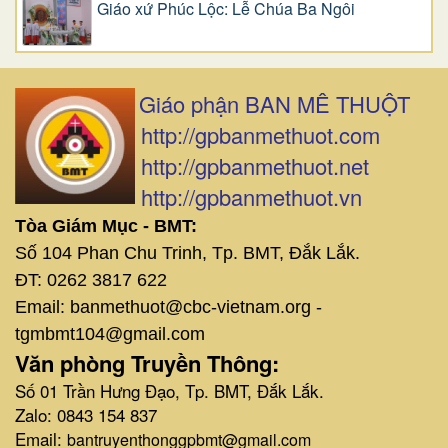
Giáo xứ Phúc Lộc: Lễ Chúa Ba Ngôi
Giáo phận BAN MÊ THUỘT
http://gpbanmethuot.com
http://gpbanmethuot.net
http://gpbanmethuot.vn
Tòa Giám Mục - BMT:
Số 104 Phan Chu Trinh, Tp. BMT, Đắk Lắk.
ĐT: 0262 3817 622
Email: banmethuot@cbc-vietnam.org -
tgmbmt104@gmail.com
Văn phòng Truyền Thông:
Số 01 Trần Hưng Đạo, Tp. BMT, Đắk Lắk.
Zalo: 0843 154 837
Email:
bantruyenthonggpbmt@gmail.com