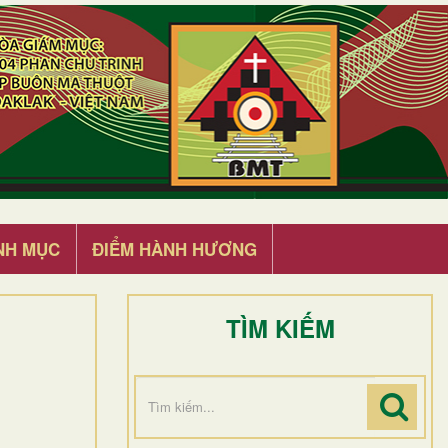
NH MỤC
ĐIỂM HÀNH HƯƠNG
TÌM KIẾM