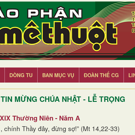
DÒNG TU
BAN MỤC VỤ
ĐOÀN THỂ CG
LI
TIN MỪNG CHÚA NHẬT - LỄ TRỌNG
 XIX Thường Niên - Năm A
, chính Thầy đây, đừng sợ!” (Mt 14,22-33)