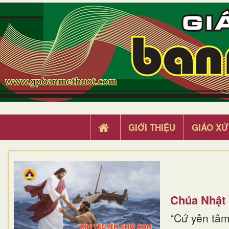
GIỚI THIỆU
GIÁO XỨ
Chúa Nhật
“Cứ yên tâm