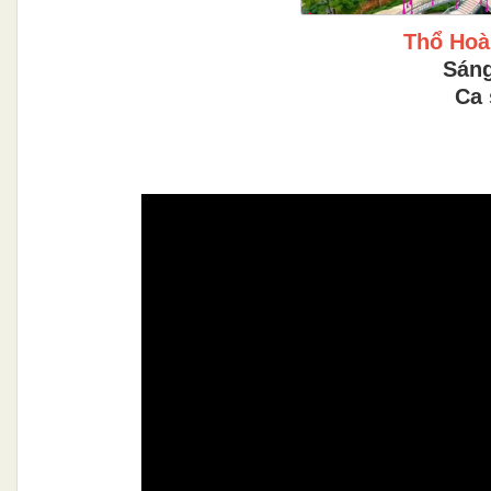
Thổ Hoà
Sáng
Ca 