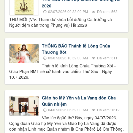
2026
02/07/2026 09:33:00 PM
Đã xem: 563
THƯ MỜI (V/v: Tham dự khóa bồi dưỡng Ca trưởng và
Người đệm đàn trong Phụng vụ) Hè 2026
THÔNG BÁO Thánh lễ Lòng Chúa
Thương Xót
03/07/2026 10:59:00 AM
Đã xem: 511
Thánh lễ kính Lòng Chúa Thương Xót -
Giáo Phận BMT sẽ cử hành vào chiều Thứ Sáu - Ngày
10.7.2026.
Giáo họ Mỹ Yên và La Vang đón Cha
Quản nhiệm
04/07/2026 06:59:00 AM
Đã xem: 1612
Vào lúc 8g00 thứ Bảy, ngày 04/07/2026,
Cộng đoàn Giáo họ Mỹ Yên và Giáo họ La Vang đã được
đón nhận Linh mục Quản nhiệm là Cha Phêrô Lê Chí Thông.