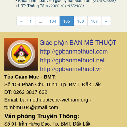
Khóa Linh hoạt viên giáo lý hạt Mẫu Tâm
(21/07/2026)
LBT: Tháng Tám -2026
(21/07/2026)
«
1
...
104
105
106
107
»
Giáo phận BAN MÊ THUỘT
http://gpbanmethuot.com
http://gpbanmethuot.net
http://gpbanmethuot.vn
Tòa Giám Mục - BMT:
Số 104 Phan Chu Trinh, Tp. BMT, Đắk Lắk.
ĐT: 0262 3817 622
Email: banmethuot@cbc-vietnam.org -
tgmbmt104@gmail.com
Văn phòng Truyền Thông:
Số 01 Trần Hưng Đạo, Tp. BMT, Đắk Lắk.