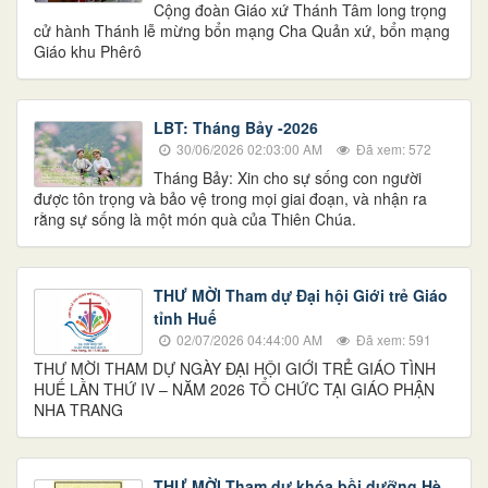
Cộng đoàn Giáo xứ Thánh Tâm long trọng
cử hành Thánh lễ mừng bổn mạng Cha Quản xứ, bổn mạng
Giáo khu Phêrô
LBT: Tháng Bảy -2026
30/06/2026 02:03:00 AM
Đã xem: 572
Tháng Bảy: Xin cho sự sống con người
được tôn trọng và bảo vệ trong mọi giai đoạn, và nhận ra
rằng sự sống là một món quà của Thiên Chúa.
THƯ MỜI Tham dự Đại hội Giới trẻ Giáo
tỉnh Huế
02/07/2026 04:44:00 AM
Đã xem: 591
THƯ MỜI THAM DỰ NGÀY ĐẠI HỘI GIỚI TRẺ GIÁO TÌNH
HUẾ LẦN THỨ IV – NĂM 2026 TỔ CHỨC TẠI GIÁO PHẬN
NHA TRANG
THƯ MỜI Tham dự khóa bồi dưỡng Hè