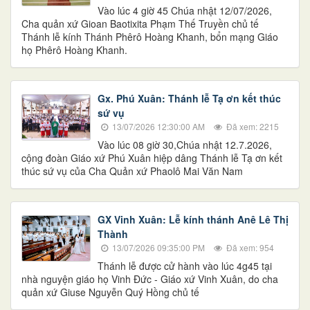
Vào lúc 4 giờ 45 Chúa nhật 12/07/2026,
Cha quản xứ Gioan Baotixita Phạm Thế Truyền chủ tế
Thánh lễ kính Thánh Phêrô Hoàng Khanh, bổn mạng Giáo
họ Phêrô Hoàng Khanh.
Gx. Phú Xuân: Thánh lễ Tạ ơn kết thúc
sứ vụ
13/07/2026 12:30:00 AM
Đã xem: 2215
Vào lúc 08 giờ 30,Chúa nhật 12.7.2026,
cộng đoàn Giáo xứ Phú Xuân hiệp dâng Thánh lễ Tạ ơn kết
thúc sứ vụ của Cha Quản xứ Phaolô Mai Văn Nam
GX Vinh Xuân: Lễ kính thánh Anê Lê Thị
Thành
13/07/2026 09:35:00 PM
Đã xem: 954
Thánh lễ được cử hành vào lúc 4g45 tại
nhà nguyện giáo họ Vinh Đức - Giáo xứ Vinh Xuân, do cha
quản xứ Giuse Nguyễn Quý Hồng chủ tế