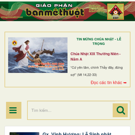
TRANG NHẤT
GIỚI THIỆU
GIÁO XỨ
TIN MỪNG CHÚA NHẬT - LỄ
DÒNG TU
TRỌNG
BAN MỤC VỤ
Chúa Nhật XIX Thường Niên -
Năm A
ĐOÀN THỂ CG
“Cứ yên tâm, chính Thầy đây, đừng
sợ!” (Mt 14,22-33)
LINH MỤC
Đọc các tin khác ➥
ĐIỂM HÀNH HƯƠNG
Gx. Vinh Hương: Lễ Sinh nhật