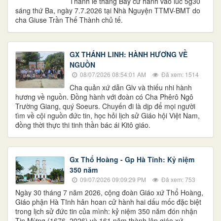
Thánh lễ tháng Bảy cử hành vào lúc 5g30
sáng thứ Ba, ngày 7.7.2026 tại Nhà Nguyện TTMV-BMT do
cha Giuse Trần Thế Thành chủ tế.
GX THÁNH LINH: HÀNH HƯƠNG VỀ
NGUỒN
08/07/2026 08:54:01 AM
Đã xem: 1514
Cha quản xứ dẫn Glv và thiếu nhi hành
hương về nguồn. Đồng hành với đoàn có Cha Phêrô Ngô
Trường Giang, quý Soeurs. Chuyến đi là dịp để mọi người
tìm về cội nguồn đức tin, học hỏi lịch sử Giáo hội Việt Nam,
đồng thời thực thi tinh thần bác ái Kitô giáo.
Gx Thổ Hoàng - Gp Hà Tĩnh: Kỷ niệm
350 năm
09/07/2026 09:09:29 PM
Đã xem: 753
Ngày 30 tháng 7 năm 2026, cộng đoàn Giáo xứ Thổ Hoàng,
Giáo phận Hà Tĩnh hân hoan cử hành hai dấu mốc đặc biệt
trong lịch sử đức tin của mình: kỷ niệm 350 năm đón nhận
Tin Mừng (1676–2026) và 161 năm thành lập giáo xứ