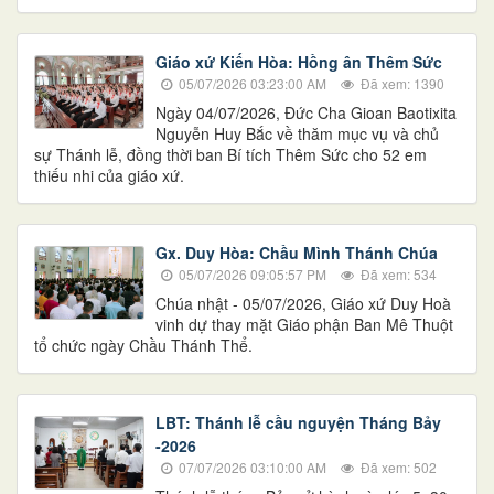
Giáo xứ Kiến Hòa: Hồng ân Thêm Sức
05/07/2026 03:23:00 AM
Đã xem: 1390
Ngày 04/07/2026, Đức Cha Gioan Baotixita
Nguyễn Huy Bắc về thăm mục vụ và chủ
sự Thánh lễ, đồng thời ban Bí tích Thêm Sức cho 52 em
thiếu nhi của giáo xứ.
Gx. Duy Hòa: Chầu Mình Thánh Chúa
05/07/2026 09:05:57 PM
Đã xem: 534
Chúa nhật - 05/07/2026, Giáo xứ Duy Hoà
vinh dự thay mặt Giáo phận Ban Mê Thuột
tổ chức ngày Chầu Thánh Thể.
LBT: Thánh lễ cầu nguyện Tháng Bảy
-2026
07/07/2026 03:10:00 AM
Đã xem: 502