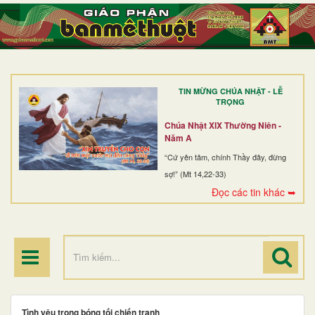
TRANG NHẤT
GIỚI THIỆU
GIÁO XỨ
TIN MỪNG CHÚA NHẬT - LỄ
DÒNG TU
TRỌNG
BAN MỤC VỤ
Chúa Nhật XIX Thường Niên -
Năm A
ĐOÀN THỂ CG
“Cứ yên tâm, chính Thầy đây, đừng
sợ!” (Mt 14,22-33)
LINH MỤC
Đọc các tin khác ➥
ĐIỂM HÀNH HƯƠNG
Tình yêu trong bóng tối chiến tranh