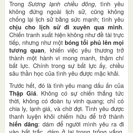
Trong
Sương lạnh chiều đông
, tình yêu
không đứng ngoài lịch sử, cũng không
chống lại lịch sử bằng sức mạnh; tình yêu
chịu cho lịch sử đi xuyên qua mình
.
Chiến tranh xuất hiện không như đề tài trực
tiếp, nhưng như một
bóng tối phủ lên mọi
tương quan
, khiến việc yêu thương trở
thành một hành vi mong manh, thậm chí
bất lực. Chính trong sự bất lực ấy, chiều
sâu thần học của tình yêu được mặc khải.
Trước hết, đó là tình yêu mang dấu ấn của
Thập Giá
. Không có sự chiến thắng tức
thời, không có đoàn tụ vinh quang; chỉ có
chia ly, lạnh giá, và chờ đợi. Tình yêu được
thanh luyện khỏi chiếm hữu để trở thành
hiến dâng
: dám để người mình yêu ra đi
vào bất trắc, dám ở lại trong trống vắng.